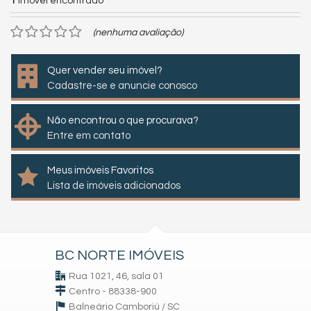
1
imóvel encontrado
(nenhuma avaliação)
Quer vender seu imóvel?
Cadastre-se e anuncie conosco
Não encontrou o que procurava?
Entre em contato
Meus imóveis Favoritos
Lista de imóveis adicionados
BC NORTE IMÓVEIS
Rua 1021, 46, sala 01
Centro - 88338-900
Balneário Camboriú /
SC