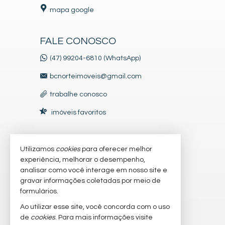
mapa google
FALE CONOSCO
(47) 99204-6810 (WhatsApp)
bcnorteimoveis@gmail.com
trabalhe conosco
imóveis favoritos
Utilizamos
cookies
para oferecer melhor
VEJA MAIS
experiência, melhorar o desempenho,
receba nosso newsletter
analisar como você interage em nosso site e
gravar informações coletadas por meio de
indicadores financeiros
formulários.
cadastre seu imóvel
Ao utilizar esse site, você concorda com o uso
de
cookies
. Para mais informações visite
mapa de imóveis