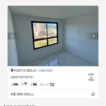
PORTO BELO -
CENTRO
#066
Apartamento
2
3
2
73,
m²
0
R$ 985.000,
00