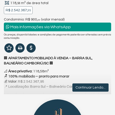
118,
m² de área total
58
R$ 2.542.367,
95
Condomínio: R$ 900,
(valor mensal)
00
Mais Informações via WhatsApp
Os preços, disponibilidades e condições de pagamento poderão ser alterados sem prévia
comunicação.
🏢
APARTAMENTO MOBILIADO À VENDA – BARRA SUL,
BALNEÁRIO CAMBORIÚ/SC
🏢
📐
Área privativa:
118,58m²
🪑
100% mobiliado – pronto para morar
💰
Valor:
R$ 2.542.367,95
📍
Localização: Barra Sul – Balneário Camboriú/SC
Continuar Lendo...
✨ Localizado em uma das regiões mais nobres da cidade, este
apartamento oferece conforto, elegância e praticidade em
cada detalhe. Com ambientes planejados e totalmente
mobiliado, é ideal para quem busca morar com estilo ou investir