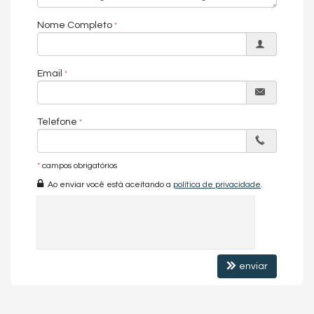
📞
Entre em contato com BC NORTE IMÓVEIS e agende uma
visita exclusiva!
Nome Completo
➡️ Conforto, localização e estilo de vida no endereço mais
desejado do litoral catarinen
Email
Características do Imóvel
Aquecimento de Água
Ar Condicionado
Telefone
Vista Mar
Aceita Pet
Área de Serviço
Sala de Estar
*
campos obrigatórios
Sala de Jantar
Ao enviar você está aceitando a
política de privacidade
.
Cozinha
Banheiro Social
Características do Empreendimento
Salão de Festas
Portaria 24h
Bicicletário
enviar
Elevador
Hall Decorado e Mobiliado