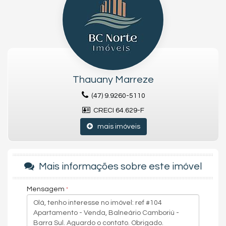
em um imóvel com excelente valorização.
✅
Destaques do imóvel:
✔️ 118,58m² de área privativa
✔️ Ambientes amplos e bem distribuídos
✔️ Móveis planejados e decoração sofisticada
✔️ Sala de estar e jantar integradas
✔️ Cozinha equipada
✔️ Dormitórios confortáveis (com suíte – se aplicável)
Thauany Marreze
✔️ Sacada (com churrasqueira – se aplicável)
(47) 9.9260-5110
✔️ Vaga(s) de garagem privativa(s)
✔️ Climatização e excelente acabamento
CRECI 64.629-F
🏢
Estrutura do edifício (se aplicável):
mais imóveis
🏊 Piscina
🎉 Salão de festas
💪 Academia
🎮 Sala de jogos
Mais informações sobre este imóvel
🧸 Brinquedoteca
🛡️ Portaria 24h e segurança
Mensagem
📍
Barra Sul – Balneário Camboriú/SC:
Uma das regiões mais
valorizadas da cidade, com fácil acesso à praia, restaurantes,
marinas, comércios e entretenimento