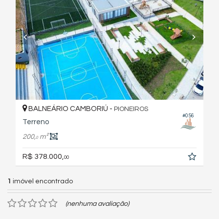
BALNEÁRIO CAMBORIÚ -
PIONEIROS
#056
Terreno
200,
m²
0
R$ 378.000,
00
1
imóvel encontrado
(nenhuma avaliação)