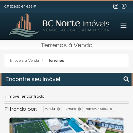
CRECI/SC 64.629-F
Terrenos à Venda
Imóveis à Venda
Terrenos
Encontre seu Imóvel
1
imóvel encontrado
Filtrando por:
venda
terreno
remover todos