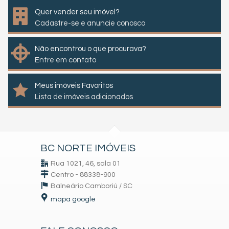
Quer vender seu imóvel?
Cadastre-se e anuncie conosco
Não encontrou o que procurava?
Entre em contato
Meus imóveis Favoritos
Lista de imóveis adicionados
BC NORTE IMÓVEIS
Rua 1021, 46, sala 01
Centro - 88338-900
Balneário Camboriú /
SC
mapa google