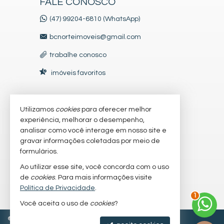
FALE CONOSCO
(47) 99204-6810 (WhatsApp)
bcnorteimoveis@gmail.com
trabalhe conosco
imóveis favoritos
Utilizamos
cookies
para oferecer melhor
VEJA MAIS
experiência, melhorar o desempenho,
receba nosso newsletter
analisar como você interage em nosso site e
gravar informações coletadas por meio de
indicadores financeiros
formulários.
cadastre seu imóvel
Ao utilizar esse site, você concorda com o uso
de
cookies
. Para mais informações visite
mapa de imóveis
Política de Privacidade
.
1
Você aceita o uso de
cookies
?
©
2026
CRECI/SC 64.629-F
Política de Privacidade