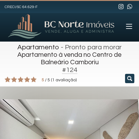
CRECI/SC 64.629-F
Apartamento
- Pronto para morar
Apartamento à venda no Centro de
Balneário Camboriu
#124
5
/
5
(
1
avaliação)