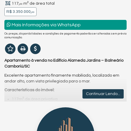
117,
m² de área total
00
R$ 3.350.000,
00
Mais Informações via WhatsApp
Os preços, disponibilidades e condições de pagamento poderão ser alterados sem prévia
comunicação.
Apartamento à venda no Edifício Alameda Jardins – Balneário
Camboriú/SC
Excelente apartamento finamente mobiliado, localizado em
andar alto, com vista privilegiada para o mar.
Características do imóvel:
Continuar Lendo...
117m² de área privativa
03 suítes
Sala de estar e jantar
Cozinha gourmet com churrasqueira