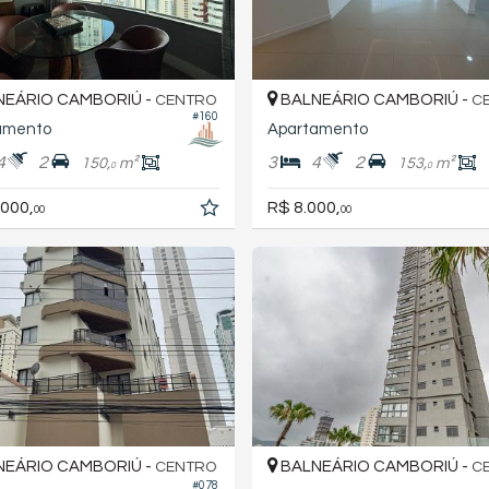
EÁRIO CAMBORIÚ -
BALNEÁRIO CAMBORIÚ -
CENTRO
C
#160
amento
Apartamento
4
2
3
4
2
150,
m²
153,
m²
0
0
.000,
R$ 8.000,
00
00
EÁRIO CAMBORIÚ -
BALNEÁRIO CAMBORIÚ -
CENTRO
C
#078