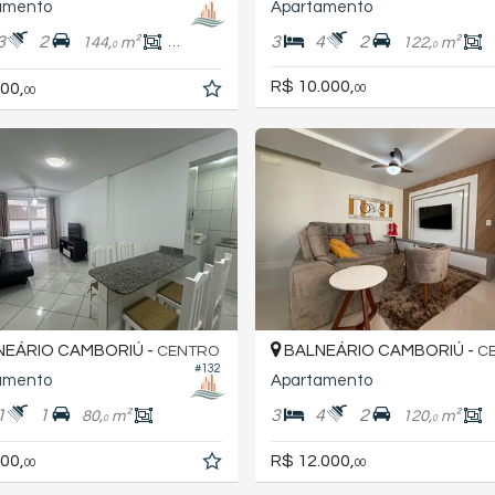
amento
Apartamento
3
2
3
4
2
144,
m²
90,
m²
122,
m²
0
0
0
R$ 10.000,
00,
00
00
EÁRIO CAMBORIÚ -
BALNEÁRIO CAMBORIÚ -
CENTRO
C
#132
amento
Apartamento
1
1
3
4
2
80,
m²
120,
m²
0
0
00,
R$ 12.000,
00
00