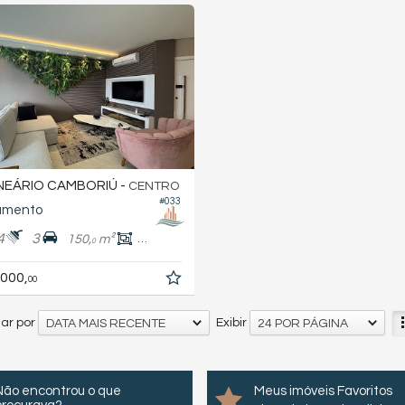
EÁRIO CAMBORIÚ -
CENTRO
#033
amento
4
3
150,
m²
130,
m²
0
0
.000,
00
ar por
Exibir
DATA MAIS RECENTE
24 POR PÁGINA
Não encontrou o que
Meus imóveis Favoritos