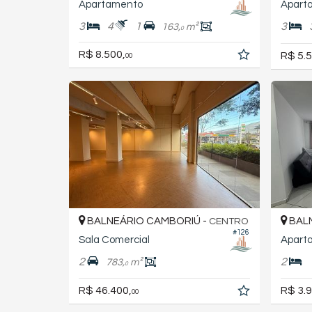
Apartamento
Apart
3
4
1
3
163,
m²
0
R$ 8.500,
R$ 5.5
00
BALNEÁRIO CAMBORIÚ -
BALN
CENTRO
#126
Sala Comercial
Apart
2
2
783,
m²
0
R$ 46.400,
R$ 3.9
00