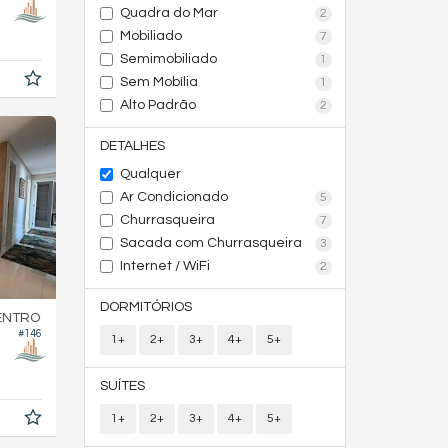
Quadra do Mar
2
Mobiliado
7
Semimobiliado
1
Sem Mobília
1
Alto Padrão
2
DETALHES
Qualquer
Ar Condicionado
5
Churrasqueira
7
Sacada com Churrasqueira
3
Internet / WiFi
2
DORMITÓRIOS
ENTRO
#146
1+
2+
3+
4+
5+
SUÍTES
1+
2+
3+
4+
5+