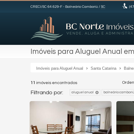
CRECI/SC 64.629-F
- Balneário Camboriú /
SC
(47
Imóveis para Aluguel Anual em
Imóveis para Aluguel Anual
Santa Catarina
Balne
Orden
11
imóveis encontrados
Filtrando por:
aluguel anual
balneário cambori