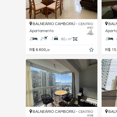
BALNEÁRIO CAMBORIÚ -
BALN
CENTRO
#161
Apartamento
Apart
2
2
1
3
80,
m²
0
R$ 6.600,
R$ 15
00
BALNEÁRIO CAMBORIÚ -
BALN
CENTRO
#106