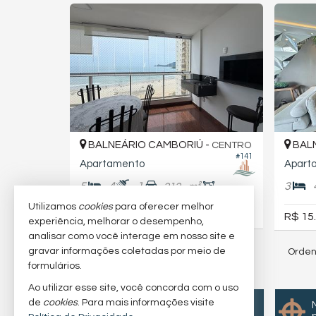
BALNEÁRIO CAMBORIÚ -
BALN
CENTRO
#141
Apartamento
Apart
5
4
1
3
212,
m²
0
Utilizamos
cookies
para oferecer melhor
R$ 10.000,
R$ 15
00
experiência, melhorar o desempenho,
analisar como você interage em nosso site e
gravar informações coletadas por meio de
Orden
11
imóveis encontrados
formulários.
(nenhuma avaliação)
Ao utilizar esse site, você concorda com o uso
de
cookies
. Para mais informações visite
Quer vender seu imóvel?