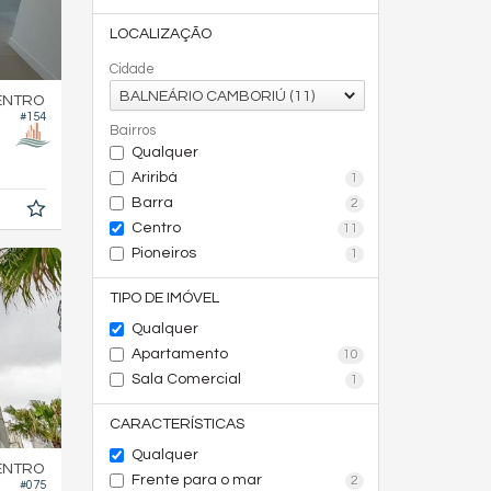
LOCALIZAÇÃO
Cidade
BALNEÁRIO CAMBORIÚ (11)
ENTRO
#154
Bairros
Qualquer
Ariribá
1
Barra
2
Centro
11
Pioneiros
1
TIPO DE IMÓVEL
Qualquer
Apartamento
10
Sala Comercial
1
CARACTERÍSTICAS
Qualquer
ENTRO
Frente para o mar
2
#075