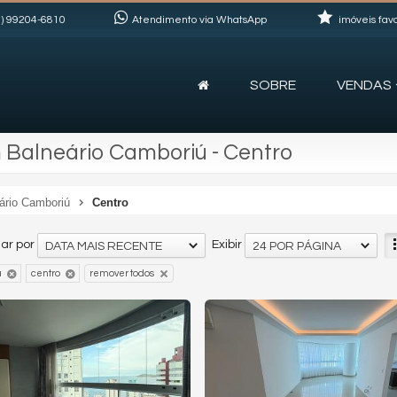
)
99204-6810
Atendimento via WhatsApp
imóveis favo
SOBRE
VENDAS
 Balneário Camboriú - Centro
ário Camboriú
Centro
ar por
Exibir
DATA MAIS RECENTE
24 POR PÁGINA
ú
centro
remover todos