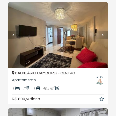
BALNEÁRIO CAMBORIÚ -
CENTRO
#145
Apartamento
1
1
1
40,
m²
0
R$ 800,
diária
00