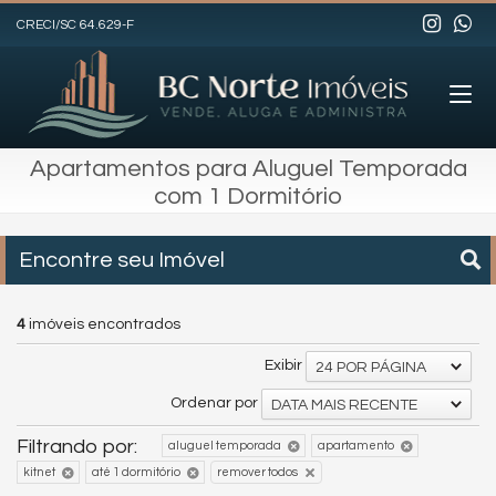
CRECI/SC 64.629-F
Apartamentos para Aluguel Temporada
com 1 Dormitório
Encontre seu Imóvel
4
imóveis encontrados
Exibir
24 POR PÁGINA
Ordenar por
DATA MAIS RECENTE
Filtrando por:
aluguel temporada
apartamento
kitnet
até 1 dormitório
remover todos