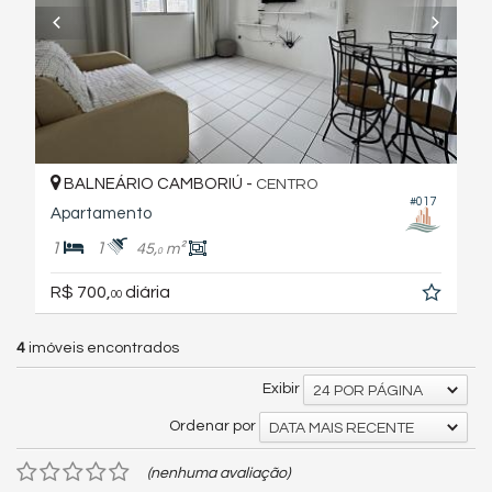
BALNEÁRIO CAMBORIÚ -
CENTRO
#017
Apartamento
1
1
45,
m²
0
R$ 700,
diária
00
4
imóveis encontrados
Exibir
24 POR PÁGINA
Ordenar por
DATA MAIS RECENTE
(nenhuma avaliação)