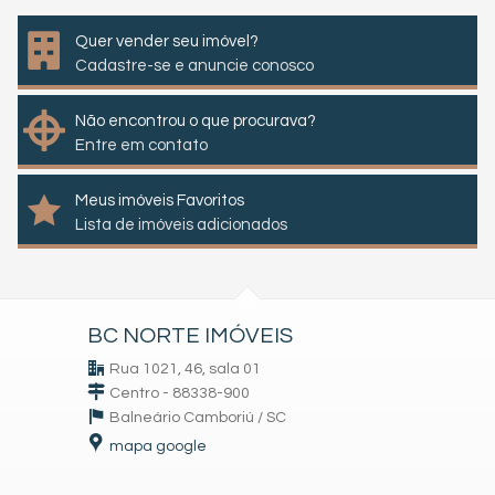
Quer vender seu imóvel?
Cadastre-se e anuncie conosco
Não encontrou o que procurava?
Entre em contato
Meus imóveis Favoritos
Lista de imóveis adicionados
BC NORTE IMÓVEIS
Rua 1021, 46, sala 01
Centro - 88338-900
Balneário Camboriú /
SC
mapa google