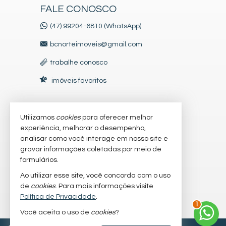
FALE CONOSCO
(47) 99204-6810 (WhatsApp)
bcnorteimoveis@gmail.com
trabalhe conosco
imóveis favoritos
Utilizamos
cookies
para oferecer melhor
VEJA MAIS
experiência, melhorar o desempenho,
receba nosso newsletter
analisar como você interage em nosso site e
gravar informações coletadas por meio de
indicadores financeiros
formulários.
cadastre seu imóvel
Ao utilizar esse site, você concorda com o uso
de
cookies
. Para mais informações visite
mapa de imóveis
Política de Privacidade
.
1
Você aceita o uso de
cookies
?