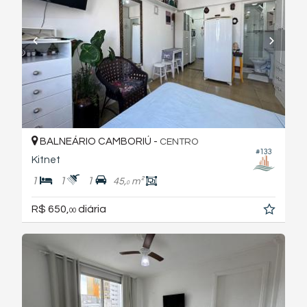
BALNEÁRIO CAMBORIÚ -
CENTRO
#133
Kitnet
1
1
1
45,
m²
0
R$ 650,
diária
00