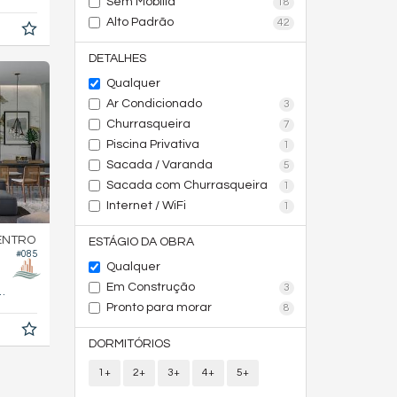
Sem Mobília
18
Alto Padrão
42
DETALHES
Qualquer
Ar Condicionado
3
Churrasqueira
7
Piscina Privativa
1
Sacada / Varanda
5
Sacada com Churrasqueira
1
Internet / WiFi
1
ENTRO
ESTÁGIO DA OBRA
#085
Qualquer
Em Construção
3
177,
m²
1
Pronto para morar
8
DORMITÓRIOS
1+
2+
3+
4+
5+