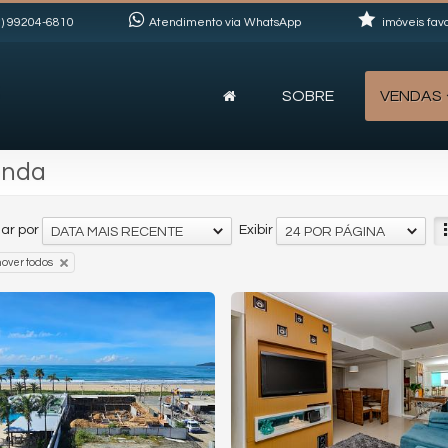
)
99204-6810
Atendimento via WhatsApp
imóveis favo
SOBRE
VENDAS
enda
ar por
Exibir
DATA MAIS RECENTE
24 POR PÁGINA
over todos