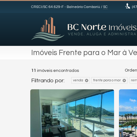
CRECI/SC 64.629-F
- Balneário Camboriú /
SC
(47
Imóveis Frente para o Mar à V
Orden
11
imóveis encontrados
Filtrando por:
venda
frente para o mar
rem