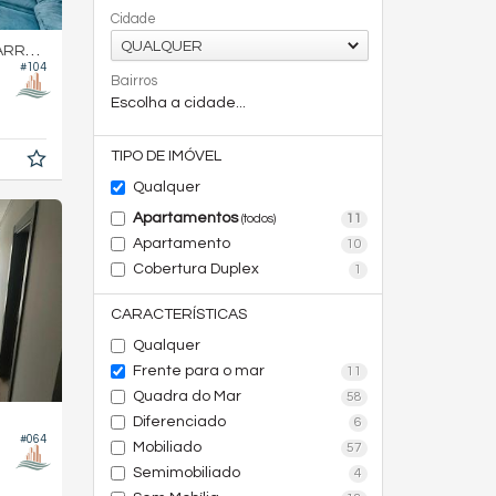
Cidade
QUALQUER
RA SUL
#104
Bairros
Escolha a cidade...
TIPO DE IMÓVEL
Qualquer
Apartamentos
11
(todos)
Apartamento
10
Cobertura Duplex
1
CARACTERÍSTICAS
Qualquer
Frente para o mar
11
Quadra do Mar
58
Diferenciado
6
#064
Mobiliado
57
Semimobiliado
4