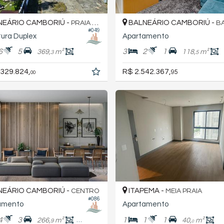
EÁRIO CAMBORIÚ -
BALNEÁRIO CAMBORIÚ -
PRAIA BRAVA
BAR
#049
ura Duplex
Apartamento
6
5
3
2
1
369,
m²
118,
m²
3
5
.329.824,
R$ 2.542.367,
95
00
EÁRIO CAMBORIÚ -
ITAPEMA -
CENTRO
MEIA PRAIA
#086
amento
Apartamento
4
3
1
1
1
266,
m²
177,
m²
40,
m²
9
1
0