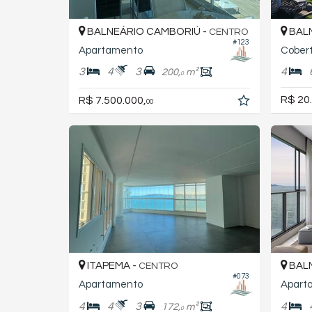
BALNEÁRIO CAMBORIÚ -
BALN
CENTRO
#123
Apartamento
Cobert
3
4
3
4
200,
m²
0
R$ 20
R$ 7.500.000,
00
ITAPEMA -
BALN
CENTRO
#073
Apartamento
Apart
4
4
3
4
172,
m²
0