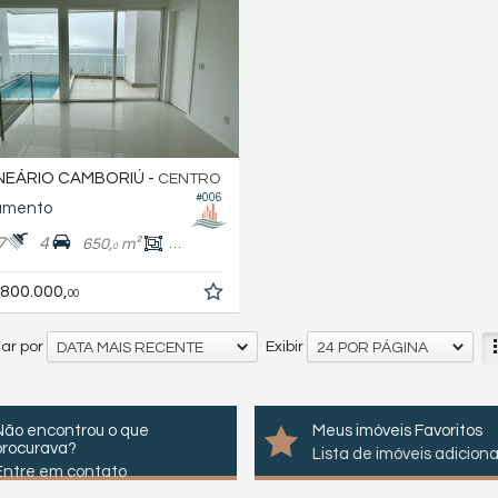
EÁRIO CAMBORIÚ -
CENTRO
#006
amento
7
4
650,
m²
410,
m²
0
0
.800.000,
00
ar por
Exibir
DATA MAIS RECENTE
24 POR PÁGINA
Não encontrou o que
Meus imóveis Favoritos
procurava?
Lista de imóveis adicion
Entre em contato