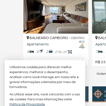
BALNEÁRIO CAMBORIÚ -
BALN
CENTRO
#012
Apartamento
Apart
4
4
2
7
219,
m²
0
R$ 5.300.000,
R$ 23
00
Utilizamos
cookies
para oferecer melhor
experiência, melhorar o desempenho,
Orden
11
imóveis encontrados
analisar como você interage em nosso site e
gravar informações coletadas por meio de
5
/
5
(
1
avaliação)
formulários.
Quer vender seu imóvel?
Ao utilizar esse site, você concorda com o uso
Cadastre-se e anuncie
de
cookies
. Para mais informações visite
conosco
Política de Privacidade
.