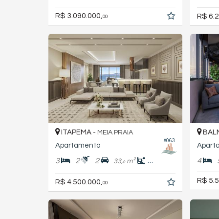
R$ 3.090.000,
R$ 6.2
00
ITAPEMA -
BALN
MEIA PRAIA
#063
Apartamento
Apart
3
2
2
4
33,
m²
18,
m²
0
0
R$ 5.5
R$ 4.500.000,
00