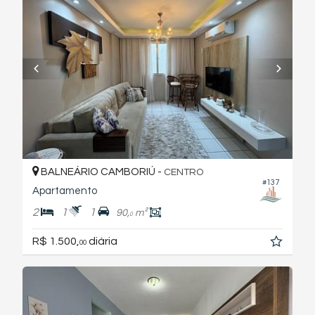
BALNEÁRIO CAMBORIÚ -
CENTRO
#137
Apartamento
2
1
1
90,
m²
0
R$ 1.500,
diária
00