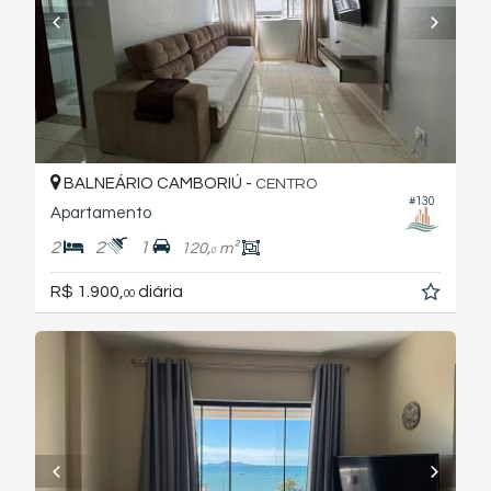
BALNEÁRIO CAMBORIÚ -
CENTRO
#130
Apartamento
2
2
1
120,
m²
0
R$ 1.900,
diária
00