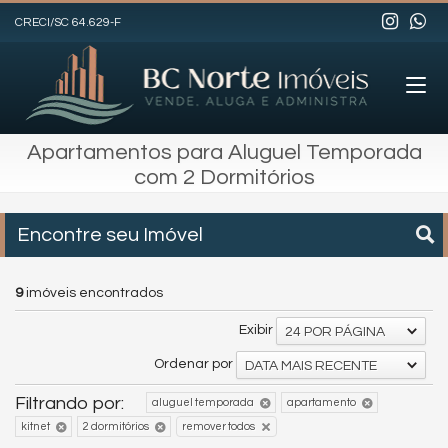
CRECI/SC 64.629-F
Apartamentos para Aluguel Temporada
com 2 Dormitórios
Encontre seu Imóvel
9
imóveis encontrados
Exibir
24 POR PÁGINA
Ordenar por
DATA MAIS RECENTE
Filtrando por:
aluguel temporada
apartamento
kitnet
2 dormitórios
remover todos