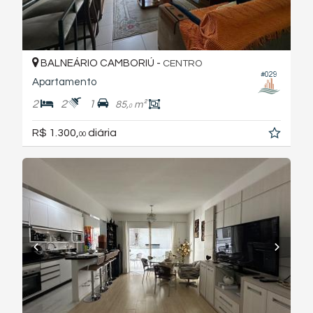
BALNEÁRIO CAMBORIÚ -
CENTRO
#029
Apartamento
2
2
1
85,
m²
0
R$ 1.300,
diária
00