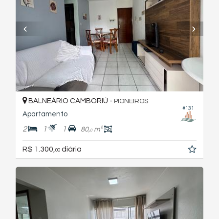
BALNEÁRIO CAMBORIÚ -
PIONEIROS
#131
Apartamento
2
1
1
80,
m²
0
R$ 1.300,
diária
00