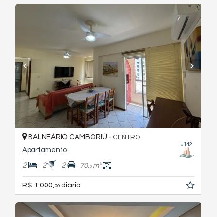
BALNEÁRIO CAMBORIÚ -
CENTRO
#142
Apartamento
2
2
2
70,
m²
0
R$ 1.000,
diária
00