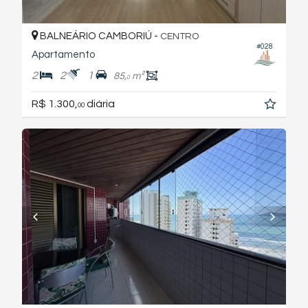
BALNEÁRIO CAMBORIÚ -
CENTRO
#028
Apartamento
2
2
1
85,
m²
0
R$ 1.300,
diária
00