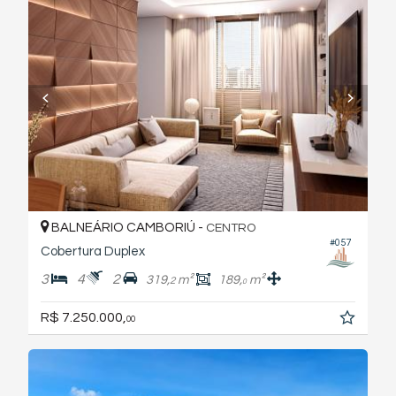
BALNEÁRIO CAMBORIÚ -
CENTRO
#057
Cobertura Duplex
3
4
2
319,
m²
189,
m²
2
0
R$ 7.250.000,
00