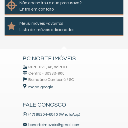
Não encontrou o que procurava?
Entre em contato
Meus imóveis Favoritos
Lista de imóveis adicionados
BC NORTE IMÓVEIS
Rua 1021, 46, sala 01
Centro - 88338-900
Balneário Camboriú /
SC
mapa google
FALE CONOSCO
(47) 99204-6810 (WhatsApp)
bcnorteimoveis@gmail.com