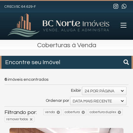
CRECI/SC 64.629-F
Coberturas à Venda
Encontre seu Imóvel
6
imóveis encontrados
Exibir
24 POR PÁGINA
Ordenar por
DATA MAIS RECENTE
Filtrando por:
venda
cobertura
cobertura duplex
remover todos