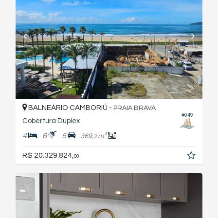
BALNEÁRIO CAMBORIÚ -
PRAIA BRAVA
#049
Cobertura Duplex
4
6
5
369,
m²
3
R$ 20.329.824,
00