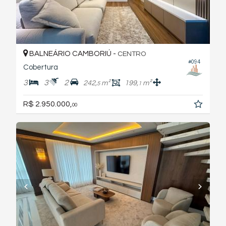
BALNEÁRIO CAMBORIÚ -
CENTRO
#094
Cobertura
3
3
2
242,
m²
199,
m²
5
1
R$ 2.950.000,
00