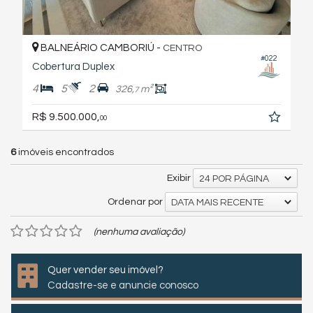
BALNEÁRIO CAMBORIÚ -
CENTRO
#022
Cobertura Duplex
4
5
2
326,
m²
7
R$ 9.500.000,
00
6
imóveis encontrados
Exibir
24 POR PÁGINA
Ordenar por
DATA MAIS RECENTE
(nenhuma avaliação)
Quer vender seu imóvel?
Cadastre-se e anuncie conosco