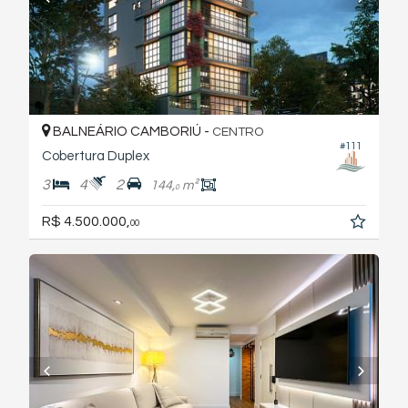
BALNEÁRIO CAMBORIÚ -
CENTRO
#111
Cobertura Duplex
3
4
2
144,
m²
0
R$ 4.500.000,
00