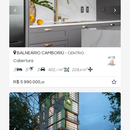
BALNEÁRIO CAMBORIÚ -
CENTRO
#118
Cobertura
3
5
3
402,
m²
229,
m²
1
9
R$ 5.990.000,
00