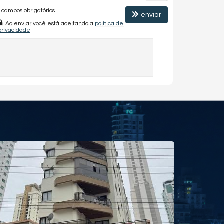
campos obrigatórios
enviar
Ao enviar você está aceitando a
política de
privacidade
.