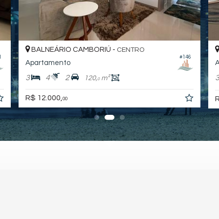
BALNEÁRIO CAMBORIÚ -
CENTRO
1
#146
Apartamento
A
3
4
2
120,
m²
0
R$ 12.000,
R
00