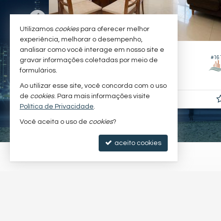
Utilizamos
cookies
para oferecer melhor
experiência, melhorar o desempenho,
BALNEÁRIO CAMBORIÚ -
analisar como você interage em nosso site e
CENTRO
#141
#16
gravar informações coletadas por meio de
Apartamento
formulários.
2
2
1
80,
m²
0
Ao utilizar esse site, você concorda com o uso
de
cookies
. Para mais informações visite
R$ 6.600,
00
Política de Privacidade
.
Você aceita o uso de
cookies
?
aceito cookies