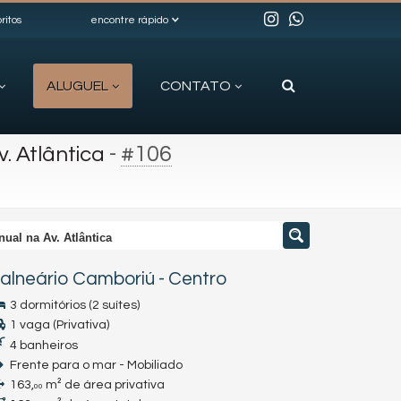
ritos
encontre rápido
ALUGUEL
CONTATO
-
#106
. Atlântica
ual na Av. Atlântica
alneário Camboriú
-
Centro
3 dormitórios (2 suítes)
1 vaga (Privativa)
4 banheiros
Frente para o mar - Mobiliado
163,
m² de área privativa
00