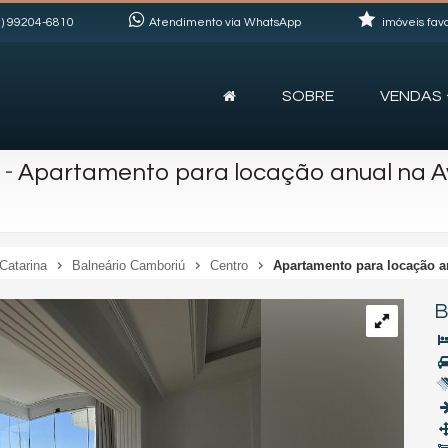
)
99204-6810
Atendimento via WhatsApp
imóveis favo
SOBRE
VENDAS
-
Apartamento para locação anual na Av
Catarina
Balneário Camboriú
Centro
Apartamento para locação an
B