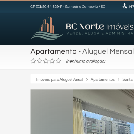
CRECI/SC 64.629-F
- Balneário Camboriú /
SC
(47
Apartamento
- Aluguel Mensal
(nenhuma avaliação)
Imóveis para Aluguel Anual
Apartamentos
Santa 