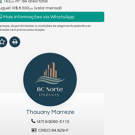
163,
m² de área total
00
uguel:
R$ 8.500,
(valor mensal)
00
Mais Informações via WhatsApp
 preços, disponibilidades e condições de pagamento poderão ser
terados sem prévia comunicação.
Thauany Marreze
(47) 9.9260-5110
CRECI 64.629-F