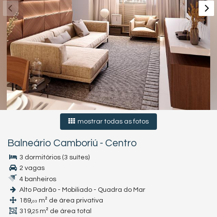
mostrar todas as fotos
Balneário Camboriú
-
Centro
3 dormitórios (3 suítes)
2 vagas
4 banheiros
Alto Padrão - Mobiliado - Quadra do Mar
189,
m² de área privativa
03
319,
m² de área total
25