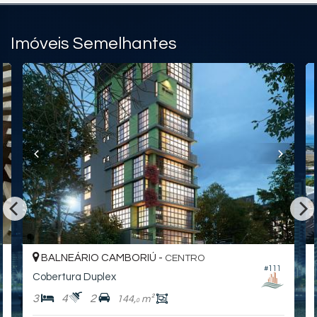
Imóveis Semelhantes
BALNEÁRIO CAMBORIÚ -
CENTRO
#111
Cobertura Duplex
3
4
2
144,
m²
0