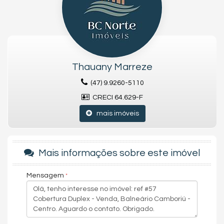
✔️ Espaços integrados entre salas, cozinha e áreas sociais
✔️ Acabamentos nobres e modernos em todos os ambientes
✔️ Terraço espaçoso com vista panorâmica
✔️ Possibilidade de espaço gourmet, spa ou piscina privativa
✔️ Iluminação natural e ventilação cruzada
✔️ Elevador com acesso direto à unidade
✔️ Alto padrão construtivo e exclusividade total
Thauany Marreze
📍
Localização:
Centro de Itapema/SC – a poucos passos da
(47) 9.9260-5110
praia, próximo aos melhores restaurantes, comércio, serviços e
CRECI 64.629-F
com fácil acesso à BR-101
mais imóveis
📞
Entre em contato e agende sua visita:
BC NORTE IMÓVEIS
➡️ Uma oportunidade única para viver com luxo e exclusividade
em uma das cidades que mais crescem e se valorizam no
Mais informações sobre este imóvel
litoral catarinense!
Mensagem
Características do Imóvel
Ar Condicionado
Churrasqueira
Despensa
Piso Porcelanato