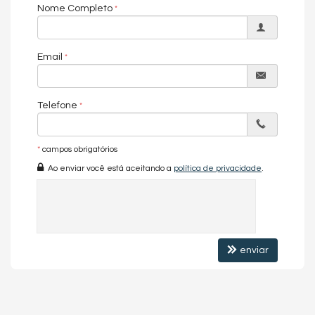
Piso Vinílico
Nome Completo
Acabamento em Gesso
Vista Panorâmica
Aceita Pet
Área de Serviço
Email
Sacada / Varanda
Cozinha Americana
Lavabo
Banheiro Social
Telefone
Características do Empreendimento
Espaço Gourmet
*
campos obrigatórios
Medidores Individuais
Hall Decorado e Mobiliado
Ao enviar você está aceitando a
política de privacidade
.
Estar Social
Acessibilidade para PNE
enviar