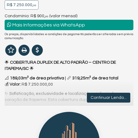
R$ 7.250.000,
00
Condomínio: R$ 900,
(valor mensal)
00
Mais Informações via WhatsApp
Os preços, disponibilidades e condições de pagamento poderão ser alterados sem prévia
comunicação.
🌟
COBERTURA DUPLEX DE ALTO PADRÃO – CENTRO DE
ITAPEMA/SC
🌟
📐
189,03m² de área privativa
| 📏
319,25m² de área total
💰
Valor:
R$ 7.250.000,00
✨ Sofisticação, exclusividade e localização privilegiada no
Continuar Lendo...
coração de Itapema. Esta cobertura duplex de alto padrão
oferece um projeto arquitetônico moderno, ambientes amplos
e uma estrutura completa para quem busca conforto, vista
privilegiada e estilo de vida elevado no litoral catarinense.
✅
Destaques da cobertura:
✔️ Ampla área privativa com excelente distribuição interna