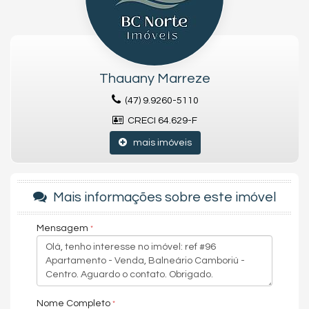
✔️ Ambientes amplos, integrados e com excelente iluminação
natural
✔️ Móveis planejados de alto padrão e decoração impecável
✔️ Sala de estar e jantar espaçosas
✔️ Cozinha equipada com eletrodomésticos modernos
✔️ Suítes confortáveis (incluir quantidade, se desejar)
Thauany Marreze
✔️ Sacada gourmet com churrasqueira
(47) 9.9260-5110
✔️ Acabamentos sofisticados
✔️ Vagas de garagem privativas
CRECI 64.629-F
✔️ Climatização e automação
mais imóveis
🏢
Estrutura do edifício (se aplicável):
🏊 Piscinas adulto e infantil
💪 Academia completa
🎉 Salão de festas
Mais informações sobre este imóvel
🎮 Sala de jogos
🧸 Brinquedoteca
Mensagem
🛡️ Portaria 24h, elevadores modernos e segurança
📍
Centro de Balneário Camboriú:
A poucos metros da praia,
perto de mercados, farmácias, restaurantes, escolas e todo o
comércio da cidade
📞
Agende uma visita e surpreenda-se:
Nome Completo