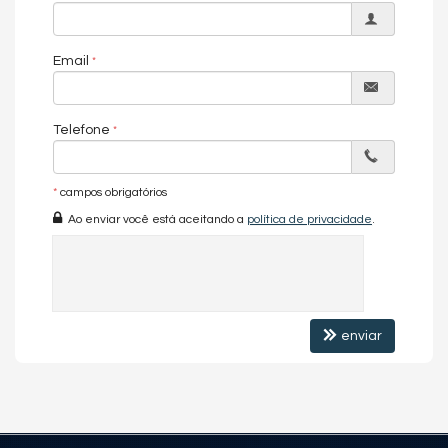
➡️ BC NORTE IMÓVEIS
Seu próximo imóvel está aqui – luxo, localização e conforto no
endereço mais desejado de SC.
Email
Características do Imóvel
Aquecimento de Água
Telefone
Churrasqueira
Piso Porcelanato
Andar Alto
*
campos obrigatórios
Acabamento em Gesso
Fechadura Eletrônica
Ao enviar você está aceitando a
política de privacidade
.
Aceita Pet
Área de Serviço
Sacada / Varanda
Características do Empreendimento
Sauna
Bar
enviar
Sala de Jogos
Salão de Festas
Piscina
Spa
Espaço Gourmet
Espaço Fitness