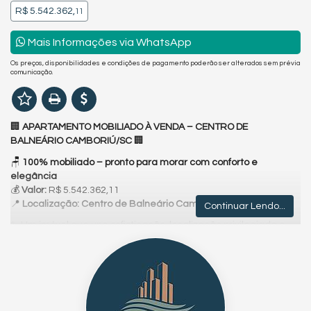
R$ 5.542.362,
11
Mais Informações via WhatsApp
Os preços, disponibilidades e condições de pagamento poderão ser alterados sem prévia
comunicação.
🏢
APARTAMENTO MOBILIADO À VENDA – CENTRO DE
BALNEÁRIO CAMBORIÚ/SC
🏢
🪑
100% mobiliado – pronto para morar com conforto e
elegância
💰
Valor:
R$ 5.542.362,11
📍
Localização: Centro de Balneário Camboriú/SC
Continuar Lendo...
✨ Um imóvel que une sofisticação, localização privilegiada e
alto padrão de acabamento. Este apartamento mobiliado no
coração de Balneário Camboriú oferece o que há de melhor
em espaço, conforto e exclusividade, ideal para quem valoriza
qualidade de vida e praticidade no litoral catarinense.
✅
Destaques do imóvel: