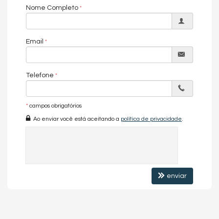
acessos da cidade
Nome Completo
📞
Agende sua visita com a gente:
➡️ BC NORTE IMÓVEIS
Sofisticação, conforto e localização incomparável no litoral mais
Email
desejado do Brasil.
Características do Imóvel
Telefone
Área de Serviço
Living
Sacada / Varanda
*
campos obrigatórios
Sala de Estar
Sala de Jantar
Ao enviar você está aceitando a
política de privacidade
.
Cozinha
Hidromassagem
Churrasqueira
Acabamento em Gesso
Características do Empreendimento
Sauna
enviar
Sala de Jogos
Salão de Festas
Piscina
Espaço Gourmet