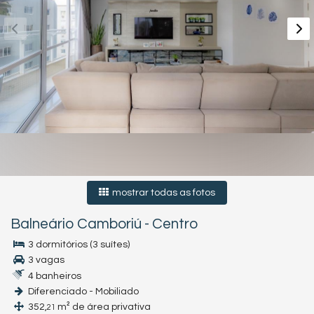
mostrar todas as fotos
Balneário Camboriú
-
Centro
3 dormitórios (3 suítes)
3 vagas
4 banheiros
Diferenciado - Mobiliado
352,
m² de área privativa
21