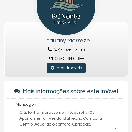
oferece conforto, funcionalidade e muito bom gosto em cada
detalhe.
✅
Destaques do imóvel:
✔️ Ambientes integrados e extremamente amplos
✔️ Móveis planejados de alto padrão
✔️ Cozinha equipada e funcional
✔️ Sala de estar e jantar com acabamento refinado
Thauany Marreze
✔️ Suítes confortáveis (incluir quantidade se desejar)
(47) 9.9260-5110
✔️ Sacada (com churrasqueira – se aplicável)
✔️ Lavanderia e dependência (se houver)
CRECI 64.629-F
✔️ Climatização e iluminação planejada
✔️ Vagas de garagem privativas
mais imóveis
🏢
Estrutura do edifício (se aplicável):
🏊 Piscina
💪 Academia
Mais informações sobre este imóvel
🎉 Salão de festas
🎮 Sala de jogos
Mensagem
🧸 Brinquedoteca
🛡️ Portaria 24h e segurança
📍
Centro de Balneário Camboriú/SC:
Próximo à praia,
mercados, farmácias, escolas, comércio, shopping e principais