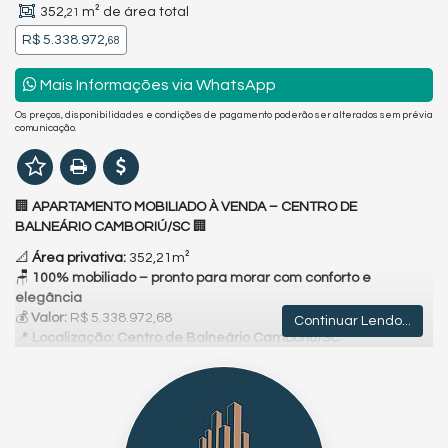
352,
m² de área total
21
R$ 5.338.972,
68
Mais Informações via WhatsApp
Os preços, disponibilidades e condições de pagamento poderão ser alterados sem prévia
comunicação.
🏢
APARTAMENTO MOBILIADO À VENDA – CENTRO DE
BALNEÁRIO CAMBORIÚ/SC
🏢
📐
Área privativa:
352,21m²
🪑
100% mobiliado – pronto para morar com conforto e
elegância
💰
Valor:
R$ 5.338.972,68
Continuar Lendo...
📍
Localização: Centro de Balneário Camboriú/SC
✨ Um imóvel exclusivo e sofisticado no coração de Balneário
Camboriú. Com
352m² de área privativa
, este apartamento é
ideal para quem valoriza espaço, localização privilegiada e um
projeto de interiores de alto padrão. Totalmente mobiliado,