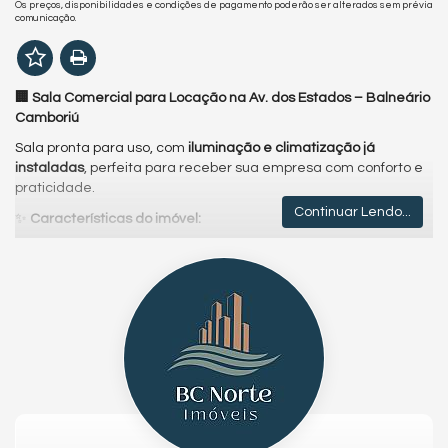
Os preços, disponibilidades e condições de pagamento poderão ser alterados sem prévia
comunicação.
🏢 Sala Comercial para Locação na Av. dos Estados – Balneário
Camboriú
Sala pronta para uso, com
iluminação e climatização já
instaladas
, perfeita para receber sua empresa com conforto e
praticidade.
Continuar Lendo...
✨
Características do imóvel:
Área privativa de
783 m²
2 vagas de garagem
exclusivas
Acabamento moderno
Excelente localização, em uma das principais avenidas da
cidade
📍 Localização estratégica, com fácil acesso a diversos pontos
da cidade, garantindo mais visibilidade e comodidade para o
seu negócio.