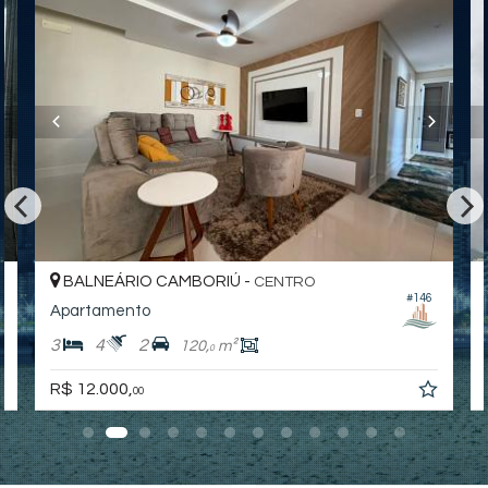
BALNEÁRIO CAMBORIÚ -
CENTRO
#146
Apartamento
3
4
2
120,
m²
0
R$ 12.000,
00