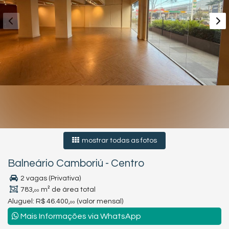
mostrar todas as fotos
Balneário Camboriú
-
Centro
2 vagas (Privativa)
783,
m² de área total
00
Aluguel:
R$ 46.400,
(valor mensal)
00
Mais Informações via WhatsApp