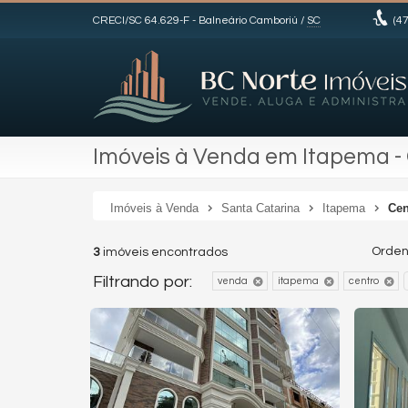
CRECI/SC 64.629-F
- Balneário Camboriú /
SC
(47
Imóveis à Venda em Itapema -
Imóveis à Venda
Santa Catarina
Itapema
Cen
Orden
3
imóveis encontrados
Filtrando por:
venda
itapema
centro