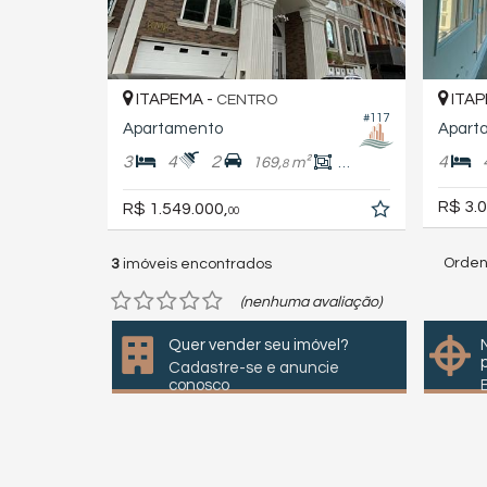
ITAPEMA -
ITAP
CENTRO
#117
Apartamento
Apart
3
4
2
4
169,
m²
116,
m²
8
0
R$ 3.0
R$ 1.549.000,
00
Orden
3
imóveis encontrados
(nenhuma avaliação)
Quer vender seu imóvel?
Cadastre-se e anuncie
conosco