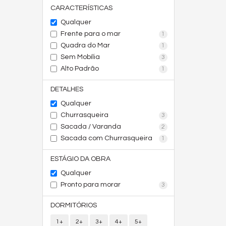
CARACTERÍSTICAS
Qualquer
Frente para o mar
1
Quadra do Mar
1
Sem Mobília
3
Alto Padrão
1
DETALHES
Qualquer
Churrasqueira
3
Sacada / Varanda
2
Sacada com Churrasqueira
1
ESTÁGIO DA OBRA
Qualquer
Pronto para morar
3
DORMITÓRIOS
1+
2+
3+
4+
5+