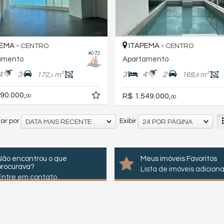
EMA -
ITAPEMA -
CENTRO
CENTRO
#073
amento
Apartamento
4
3
3
4
2
172,
m²
169,
m²
8
0
90.000,
R$ 1.549.000,
00
00
ar por
Exibir
DATA MAIS RECENTE
24 POR PÁGINA
Não encontrou o que
Meus imóveis Favoritos
procurava?
Lista de imóveis adicion
Entre em contato