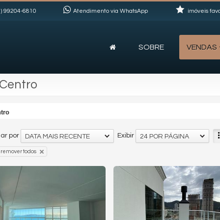
)
99204-6810
Atendimento via WhatsApp
imóveis favo
SOBRE
VENDAS
 Centro
tro
ar por
Exibir
DATA MAIS RECENTE
24 POR PÁGINA
remover todos