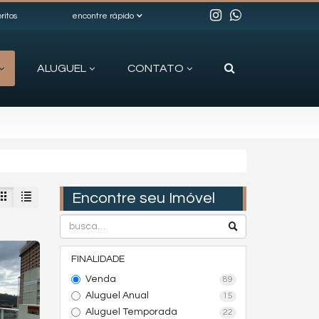
ritos
encontre rápido
ALUGUEL
CONTATO
Encontre seu Imóvel
FINALIDADE
Venda
89
Aluguel Anual
15
Aluguel Temporada
22