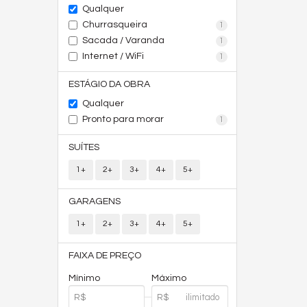
Qualquer
Churrasqueira
1
Sacada / Varanda
1
Internet / WiFi
1
ESTÁGIO DA OBRA
Qualquer
Pronto para morar
1
SUÍTES
1+
2+
3+
4+
5+
GARAGENS
1+
2+
3+
4+
5+
FAIXA DE PREÇO
Mínimo
Máximo