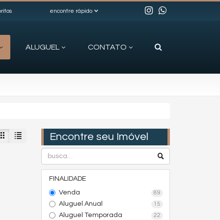
ritos
encontre rápido
ALUGUEL
CONTATO
Encontre seu Imóvel
FINALIDADE
Venda
89
Aluguel Anual
15
Aluguel Temporada
22