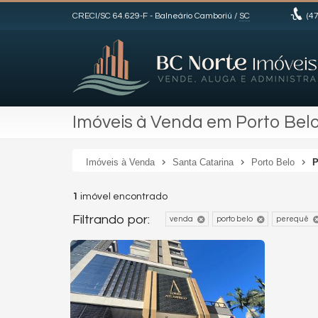
CRECI/SC 64.629-F
- Balneário Camboriú /
SC
(47
Imóveis à Venda em Porto Belo
Imóveis à Venda
Santa Catarina
Porto Belo
P
1
imóvel encontrado
Filtrando por:
venda
porto belo
perequê