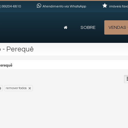
)
99204-6810
Atendimento via WhatsApp
imóveis favo
SOBRE
VENDAS
 - Perequê
erequê
remover todos