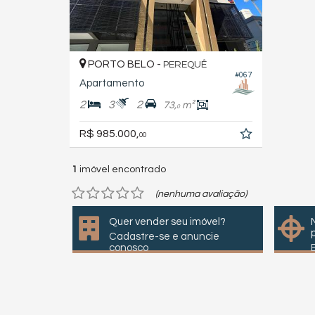
PORTO BELO -
PEREQUÊ
#067
Apartamento
2
3
2
73,
m²
0
R$ 985.000,
00
1
imóvel encontrado
(nenhuma avaliação)
Quer vender seu imóvel?
Cadastre-se e anuncie
conosco