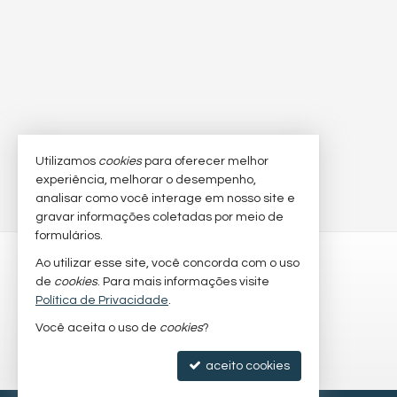
Utilizamos
cookies
para oferecer melhor
experiência, melhorar o desempenho,
analisar como você interage em nosso site e
gravar informações coletadas por meio de
formulários.
BC NORTE IMÓVEIS
Ao utilizar esse site, você concorda com o uso
de
cookies
. Para mais informações visite
Rua 1021, 46, sala 01
Política de Privacidade
.
Centro - 88338-900
Você aceita o uso de
cookies
?
Balneário Camboriú /
SC
mapa google
aceito cookies