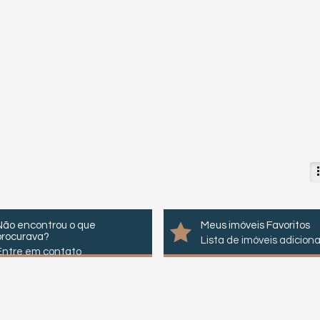
Não encontrou o que
Meus imóveis Favoritos
procurava?
Lista de imóveis adicion
Entre em contato