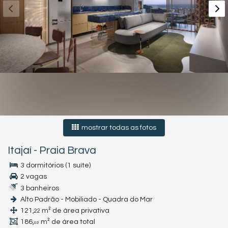
mostrar todas as fotos
Itajaí
-
Praia Brava
3 dormitórios (1 suíte)
2 vagas
3 banheiros
Alto Padrão - Mobiliado - Quadra do Mar
121,
m² de área privativa
22
186,
m² de área total
02