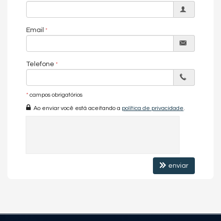
➡️ Um investimento inteligente em um imóvel com alto padrão,
localização premium e entrega garantida para novembro de
2027!
Email
Características do Imóvel
Aquecimento de Água
Telefone
Churrasqueira
Piso Porcelanato
Andar Alto
*
campos obrigatórios
Acabamento em Gesso
Aceita Pet
Ao enviar você está aceitando a
política de privacidade
.
Área de Serviço
Living
Sacada / Varanda
Sala de Estar
Sala de Jantar
Cozinha Americana
enviar
Lavabo
Características do Empreendimento
Sauna
Bar
Sala de Jogos
Salão de Festas