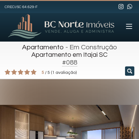
CRECI/SC 64.629-F
Apartamento
- Em Construção
Apartamento em Itajai SC
#088
5
/
5
(
1
avaliação)