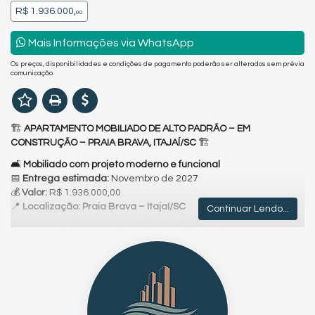
R$ 1.936.000,
00
Mais Informações via WhatsApp
Os preços, disponibilidades e condições de pagamento poderão ser alterados sem prévia
comunicação.
🏗️
APARTAMENTO MOBILIADO DE ALTO PADRÃO – EM
CONSTRUÇÃO – PRAIA BRAVA, ITAJAÍ/SC
🏗️
🛋️
Mobiliado com projeto moderno e funcional
📅
Entrega estimada:
Novembro de 2027
💰
Valor:
R$ 1.936.000,00
📍
Localização: Praia Brava – Itajaí/SC
Continuar Lendo...
✨ Viva com elegância e exclusividade em um dos bairros mais
desejados do litoral catarinense. Este apartamento está em
fase de construção e será entregue com alto padrão de
acabamento e mobiliário, ideal para quem deseja unir conforto,
estilo de vida e valorização patrimonial.
✅
Destaques do imóvel: