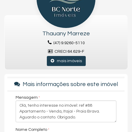
✔️ Ambientes amplos e bem distribuídos
✔️ Dormitórios confortáveis (com suíte – conforme planta)
✔️ Cozinha e sala integradas
✔️ Sacada com churrasqueira (adaptar se aplicável)
✔️ Mobiliado com bom gosto e praticidade
✔️ Vaga(s) de garagem privativa(s)
Thauany Marreze
✔️ Preparação para climatização e automação
(47) 9.9260-5110
✔️ Acabamentos sofisticados
CRECI 64.629-F
🏢
Estrutura do empreendimento (se aplicável):
🏊 Piscina
mais imóveis
💪 Academia
🎉 Salão de festas
🎮 Sala de jogos
🧸 Brinquedoteca
Mais informações sobre este imóvel
🛡️ Portaria e segurança 24h
🌇 Rooftop com vista panorâmica
Mensagem
📍
Praia Brava – Itajaí/SC:
Próximo ao mar, beach clubs,
restaurantes, mercados e com fácil acesso a Balneário
Camboriú e à BR-101
📞
Garanta sua unidade na planta com condições especiais:
BC NORTE IMÓVEIS
Nome Completo