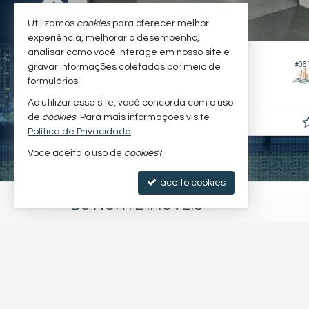
Utilizamos
cookies
para oferecer melhor
experiência, melhorar o desempenho,
analisar como você interage em nosso site e
BALNEÁRIO CAMBORIÚ -
CENTRO
#003
#06
gravar informações coletadas por meio de
Box / Garagem
formulários.
22
789,
m²
343,
m²
5
1
Ao utilizar esse site, você concorda com o uso
de
cookies
. Para mais informações visite
R$ 3.960.000,
00
Política de Privacidade
.
Você aceita o uso de
cookies
?
aceito cookies
BC NORTE IMÓVEIS
Rua 1021, 46, sala 01
Centro - 88338-900
Balneário Camboriú /
SC
mapa google