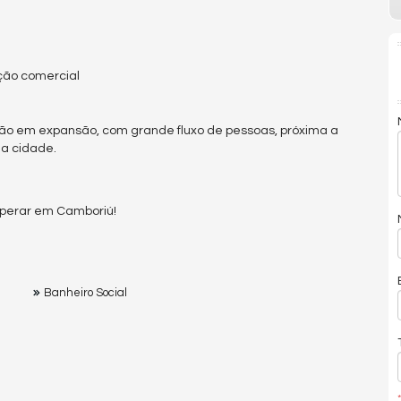
ação comercial
ião em expansão, com grande fluxo de pessoas, próxima a
da cidade.
osperar em Camboriú!
Banheiro Social
*