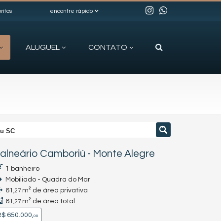
ritos
encontre rápido
ALUGUEL
CONTATO
iu SC
alneário Camboriú
-
Monte Alegre
1 banheiro
Mobiliado - Quadra do Mar
61,
m² de área privativa
27
61,
m² de área total
27
$ 650.000,
00