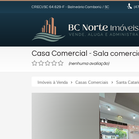
CRECI/SC 64.629-F
- Balneário Camboriú /
SC
(47
Casa Comercial
-
Sala comerci
(nenhuma avaliação)
Imóveis à Venda
Casas Comerciais
Santa Catari