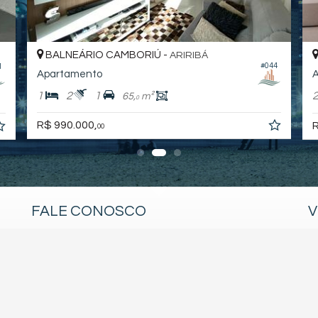
BALNEÁRIO CAMBORIÚ -
ARIRIBÁ
#044
1
Apartamento
A
1
2
1
65,
m²
0
R$ 990.000,
R
00
FALE CONOSCO
V
(47) 99204-6810 (WhatsApp)
bcnorteimoveis@gmail.com
trabalhe conosco
imóveis favoritos