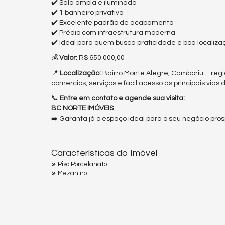
✔️ Sala ampla e iluminada
✔️ 1 banheiro privativo
✔️ Excelente padrão de acabamento
✔️ Prédio com infraestrutura moderna
✔️ Ideal para quem busca praticidade e boa localiz
💰
Valor:
R$ 650.000,00
📍
Localização:
Bairro Monte Alegre, Camboriú – reg
comércios, serviços e fácil acesso às principais vias 
📞
Entre em contato e agende sua visita:
BC NORTE IMÓVEIS
➡️ Garanta já o espaço ideal para o seu negócio pr
Características do Imóvel
Piso Porcelanato
Mezanino