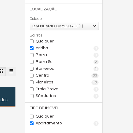
LOCALIZAÇÃO
Cidade
BALNEÁRIO CAMBORIÚ (1)
Bairros
Qualquer
Ariribá
1
Barra
1
Barra Sul
2
Barreiros
1
Centro
33
Pioneiros
10
Praia Brava
1
São Judas
1
ados
TIPO DE IMÓVEL
Qualquer
Apartamento
1