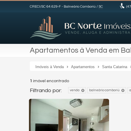
CRECI/SC 64.629-F
- Balneário Camboriú /
SC
(47
Apartamentos à Venda em Baln
Imóveis à Venda
Apartamentos
Santa Catarina
1
imóvel encontrado
Filtrando por:
venda
balneário camboriú
a