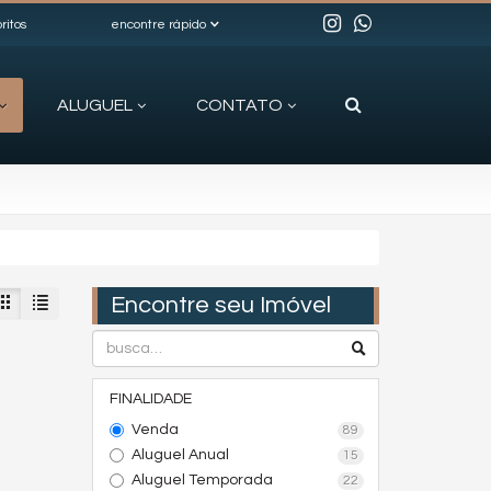
ritos
encontre rápido
ALUGUEL
CONTATO
Encontre seu Imóvel
FINALIDADE
Venda
89
Aluguel Anual
15
Aluguel Temporada
22