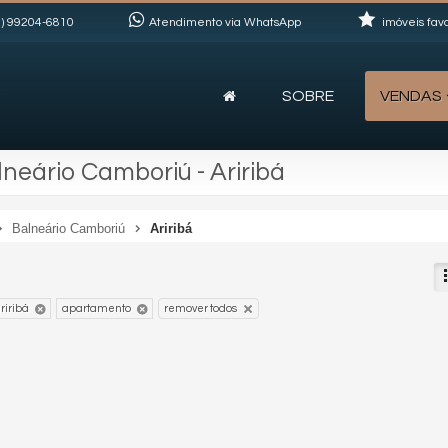
)
99204-6810
Atendimento via WhatsApp
imóveis favo
SOBRE
VENDAS
eário Camboriú - Ariribá
Balneário Camboriú
Ariribá
riribá
apartamento
remover todos