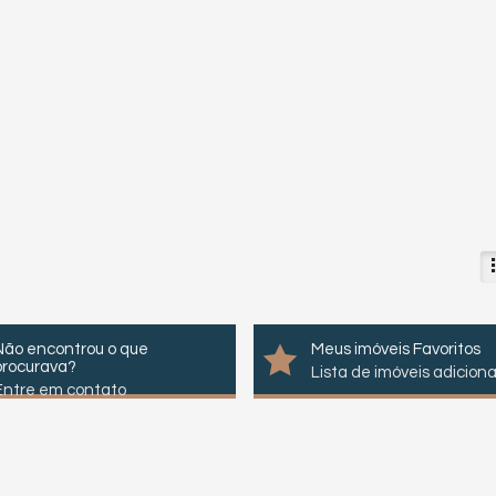
Não encontrou o que
Meus imóveis Favoritos
procurava?
Lista de imóveis adicion
Entre em contato