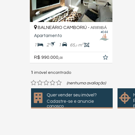
BALNEÁRIO CAMBORIÚ -
ARIRIBÁ
#044
Apartamento
1
2
1
65,
m²
0
R$ 990.000,
00
1
imóvel encontrado
(nenhuma avaliação)
Quer vender seu imóvel?
Cadastre-se e anuncie
conosco