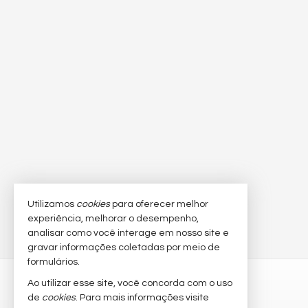
Utilizamos
cookies
para oferecer melhor
experiência, melhorar o desempenho,
analisar como você interage em nosso site e
gravar informações coletadas por meio de
formulários.
BC NORTE IMÓVEIS
Ao utilizar esse site, você concorda com o uso
de
cookies
. Para mais informações visite
Rua 1021, 46, sala 01