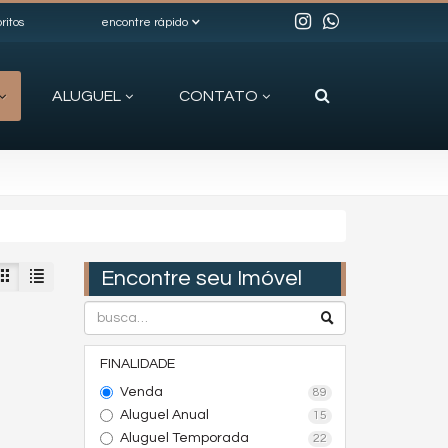
ritos
encontre rápido
ALUGUEL
CONTATO
Encontre seu Imóvel
FINALIDADE
Venda
89
Aluguel Anual
15
Aluguel Temporada
22