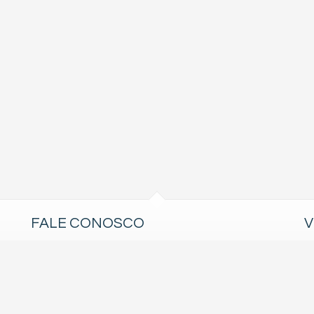
FALE CONOSCO
V
(47) 99204-6810 (WhatsApp)
bcnorteimoveis@gmail.com
trabalhe conosco
imóveis favoritos