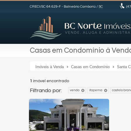
CRECI/SC 64.629-F
- Balneário Camboriú /
SC
(47
Casas em Condomínio à Venda
Imóveis à Venda
Casas em Condomínio
Santa C
1
imóvel encontrado
Filtrando por:
venda
itapema
castelo bran