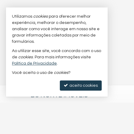
Utilizamos
cookies
para oferecer melhor
experiência, melhorar o desempenho,
analisar como você interage em nosso site e
gravar informações coletadas por meio de
formulários.
Ao utilizar esse site, você concorda com o uso
de
cookies
. Para mais informações visite
Política de Privacidade
.
Você aceita o uso de
cookies
?
aceito cookies
BC NORTE IMÓVEIS
Rua 1021, 46, sala 01
Centro - 88338-900
Balneário Camboriú /
SC
mapa google