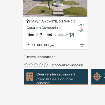
ITAPEMA -
CASTELO BRANCO
#062
Casa em Condomínio
3
5
3
1.500,
m²
700,
m²
0
0
R$ 20.000.000,
00
1
imóvel encontrado
(nenhuma avaliação)
Quer vender seu imóvel?
Cadastre-se e anuncie
conosco