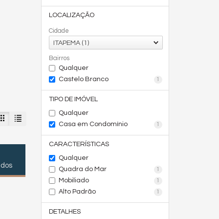
LOCALIZAÇÃO
Cidade
ITAPEMA (1)
Bairros
Qualquer
Castelo Branco
1
TIPO DE IMÓVEL
Qualquer
Casa em Condomínio
1
CARACTERÍSTICAS
Qualquer
ados
Quadra do Mar
1
Mobiliado
1
Alto Padrão
1
DETALHES