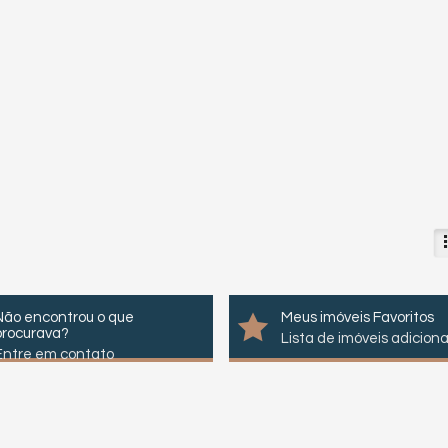
Não encontrou o que
Meus imóveis Favoritos
procurava?
Lista de imóveis adicion
Entre em contato