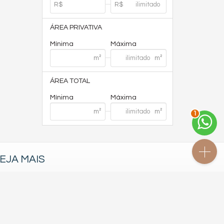
ÁREA PRIVATIVA
Mínima
Máxima
ÁREA TOTAL
Mínima
Máxima
1
EJA MAIS
receba nosso newsletter
indicadores financeiros
cadastre seu imóvel
mapa de imóveis