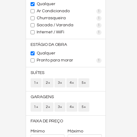
Qualquer
Ar Condicionado
1
Churrasqueira
1
Sacada / Varanda
1
Internet / WiFi
1
ESTÁGIO DA OBRA
Qualquer
Pronto para morar
1
SUÍTES
1+
2+
3+
4+
5+
GARAGENS
1+
2+
3+
4+
5+
FAIXA DE PREÇO
Mínimo
Máximo