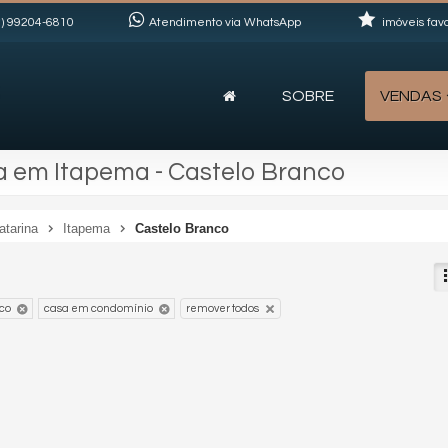
)
99204-6810
Atendimento via WhatsApp
imóveis favo
SOBRE
VENDAS
 em Itapema - Castelo Branco
atarina
Itapema
Castelo Branco
co
casa em condomínio
remover todos