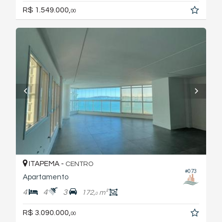
R$ 1.549.000,
00
ITAPEMA -
CENTRO
#073
Apartamento
4
4
3
172,
m²
0
R$ 3.090.000,
00