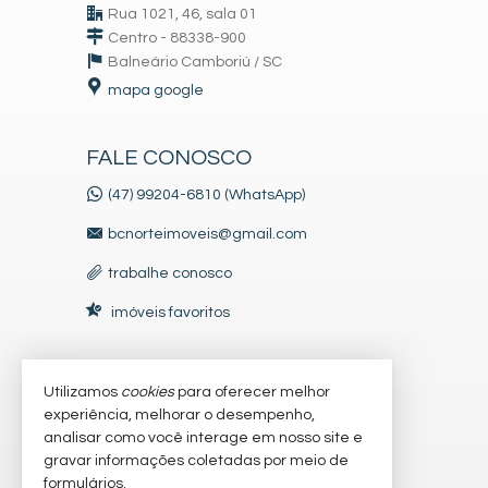
Rua 1021, 46, sala 01
Centro - 88338-900
Balneário Camboriú /
SC
mapa google
FALE CONOSCO
(47) 99204-6810 (WhatsApp)
bcnorteimoveis@gmail.com
trabalhe conosco
imóveis favoritos
Utilizamos
cookies
para oferecer melhor
VEJA MAIS
experiência, melhorar o desempenho,
receba nosso newsletter
analisar como você interage em nosso site e
gravar informações coletadas por meio de
indicadores financeiros
formulários.