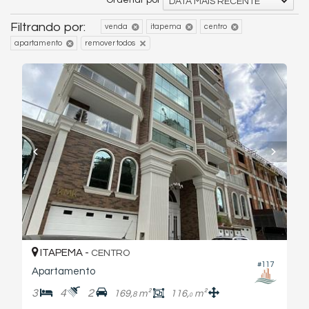
Ordenar por
DATA MAIS RECENTE
Filtrando por:
venda
itapema
centro
apartamento
remover todos
ITAPEMA -
CENTRO
#117
Apartamento
3
4
2
169,
m²
116,
m²
8
0