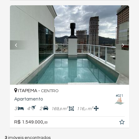
ITAPEMA -
CENTRO
#021
Apartamento
3
4
2
169,
m²
116,
m²
8
0
R$ 1.549.000,
00
3
imóveis encontrados