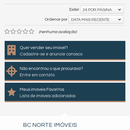
Exibir
24 POR PÁGINA
Ordenar por
DATA MAIS RECENTE
(nenhuma avaliação)
Quer vender seu imóvel?
Cadastre-se e anuncie conosco
Não encontrou o que procurava?
Entre em contato
Meus imóveis Favoritos
Lista de imóveis adicionados
BC NORTE IMÓVEIS