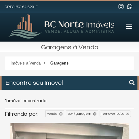
CRECI/SC 64.629-F
Garagens à Venda
Imóveis à Venda
Garagens
Encontre seu Imóvel
1
imóvel encontrado
Filtrando por:
venda
box / garagem
remover todos