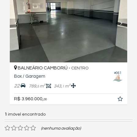
BALNEÁRIO CAMBORIÚ -
CENTRO
#061
Box / Garagem
22
789,
m²
343,
m²
5
1
R$ 3.960.000,
00
1
imóvel encontrado
(nenhuma avaliação)