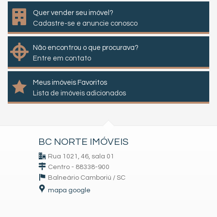
Quer vender seu imóvel?
Cadastre-se e anuncie conosco
Não encontrou o que procurava?
Entre em contato
Meus imóveis Favoritos
Lista de imóveis adicionados
BC NORTE IMÓVEIS
Rua 1021, 46, sala 01
Centro - 88338-900
Balneário Camboriú /
SC
mapa google