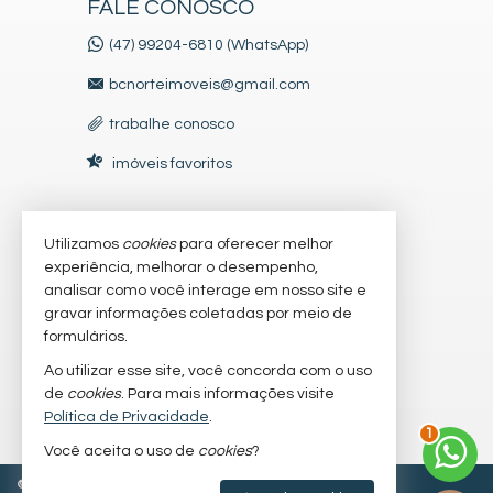
FALE CONOSCO
(47) 99204-6810 (WhatsApp)
bcnorteimoveis@gmail.com
trabalhe conosco
imóveis favoritos
Utilizamos
cookies
para oferecer melhor
VEJA MAIS
experiência, melhorar o desempenho,
receba nosso newsletter
analisar como você interage em nosso site e
gravar informações coletadas por meio de
indicadores financeiros
formulários.
cadastre seu imóvel
Ao utilizar esse site, você concorda com o uso
de
cookies
. Para mais informações visite
mapa de imóveis
Política de Privacidade
.
1
Você aceita o uso de
cookies
?
©
2026
CRECI/SC 64.629-F
Política de Privacidade