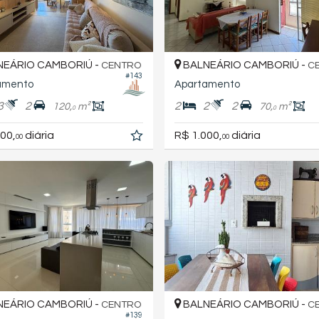
EÁRIO CAMBORIÚ -
BALNEÁRIO CAMBORIÚ -
CENTRO
C
#143
amento
Apartamento
3
2
2
2
2
120,
m²
70,
m²
0
0
00,
diária
R$ 1.000,
diária
00
00
EÁRIO CAMBORIÚ -
BALNEÁRIO CAMBORIÚ -
CENTRO
C
#139