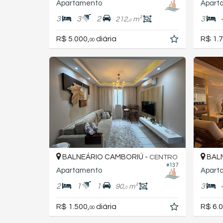
Apartamento
Apart
3
3
2
3
212,
m²
0
R$ 5.000,
diária
R$ 1.7
00
BALNEÁRIO CAMBORIÚ -
BALN
CENTRO
#137
Apartamento
Apart
2
1
1
3
90,
m²
0
R$ 1.500,
diária
R$ 6.0
00