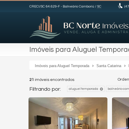
CRECI/SC 64.629-F
- Balneário Camboriú /
SC
(47
Imóveis para Aluguel Tempora
Imóveis para Aluguel Temporada
Santa Catarina
Orden
21
imóveis encontrados
Filtrando por:
aluguel temporada
balneário ca