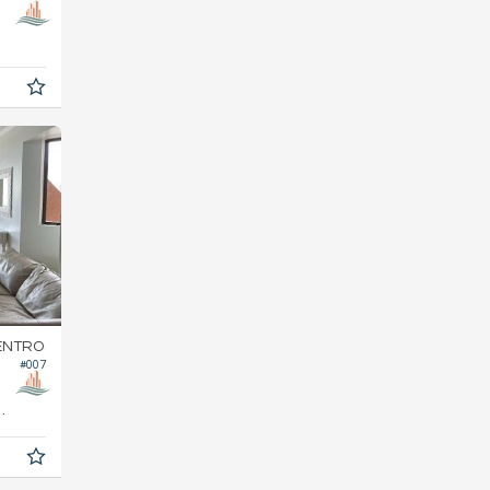
ENTRO
#007
100,
m²
0