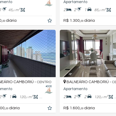
amento
Apartamento
1
2
2
1
45,
m²
85,
m²
0
0
0,
diária
R$ 1.300,
diária
00
00
EÁRIO CAMBORIÚ -
BALNEÁRIO CAMBORIÚ -
CENTRO
C
#008
amento
Apartamento
2
1
2
2
2
120,
m²
100,
m²
120,
m²
0
0
0
00,
diária
R$ 1.600,
diária
00
00