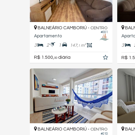
BALNEÁRIO CAMBORIÚ -
BALN
CENTRO
#001
Apartamento
Apart
3
2
1
3
147,
m²
1
R$ 1.500,
diária
R$ 1.5
00
BALNEÁRIO CAMBORIÚ -
BALN
CENTRO
#010