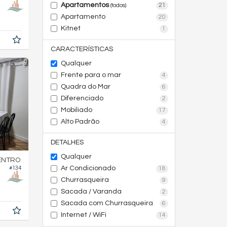
Apartamentos
21
(todos)
Apartamento
20
Kitnet
1
CARACTERÍSTICAS
Qualquer
Frente para o mar
4
Quadra do Mar
6
Diferenciado
2
Mobiliado
17
Alto Padrão
4
DETALHES
Qualquer
ENTRO
Ar Condicionado
#134
18
Churrasqueira
9
Sacada / Varanda
2
Sacada com Churrasqueira
6
Internet / WiFi
14