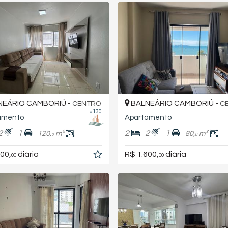
EÁRIO CAMBORIÚ -
BALNEÁRIO CAMBORIÚ -
CENTRO
C
#130
amento
Apartamento
2
1
2
2
1
120,
m²
80,
m²
0
0
00,
diária
R$ 1.600,
diária
00
00