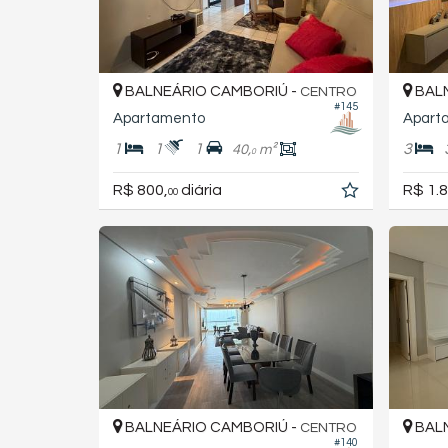
BALNEÁRIO CAMBORIÚ -
BALN
CENTRO
#145
Apartamento
Apart
1
1
1
3
40,
m²
0
R$ 800,
diária
R$ 1.8
00
BALNEÁRIO CAMBORIÚ -
BALN
CENTRO
#140