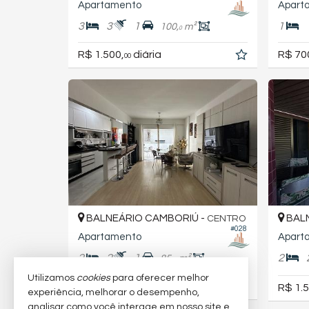
Apartamento
Apart
3
3
1
1
100,
m²
0
R$ 1.500,
diária
R$ 70
00
BALNEÁRIO CAMBORIÚ -
BALN
CENTRO
#028
Apartamento
Apart
2
2
1
2
85,
m²
0
Utilizamos
cookies
para oferecer melhor
R$ 1.300,
diária
R$ 1.5
00
experiência, melhorar o desempenho,
analisar como você interage em nosso site e