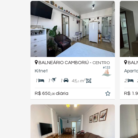
BALNEÁRIO CAMBORIÚ -
BALN
CENTRO
#133
Kitnet
Apart
1
1
1
2
45,
m²
0
R$ 650,
diária
R$ 1.9
00