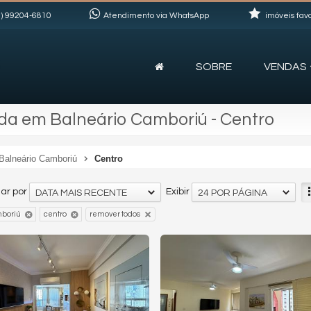
)
99204-6810
Atendimento via WhatsApp
imóveis favo
SOBRE
VENDAS
da em Balneário Camboriú - Centro
Balneário Camboriú
Centro
ar por
Exibir
DATA MAIS RECENTE
24 POR PÁGINA
mboriú
centro
remover todos