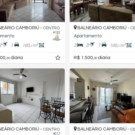
EÁRIO CAMBORIÚ -
BALNEÁRIO CAMBORIÚ -
CENTRO
C
#122
amento
Apartamento
2
1
3
3
1
100,
m²
100,
m²
0
0
00,
diária
R$ 1.500,
diária
00
00
EÁRIO CAMBORIÚ -
BALNEÁRIO CAMBORIÚ -
CENTRO
C
#017