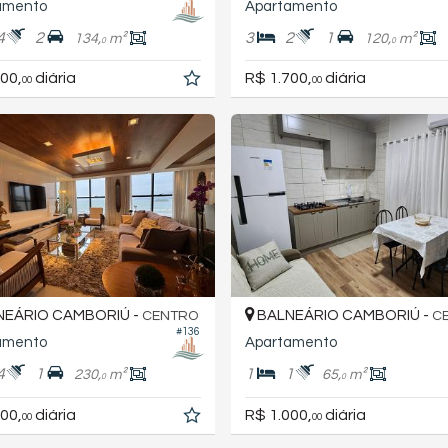
amento
Apartamento
4
2
3
2
1
134,
m²
120,
m²
0
0
00,
diária
R$ 1.700,
diária
00
00
EÁRIO CAMBORIÚ -
BALNEÁRIO CAMBORIÚ -
CENTRO
C
#136
amento
Apartamento
4
1
1
1
230,
m²
65,
m²
0
0
00,
diária
R$ 1.000,
diária
00
00