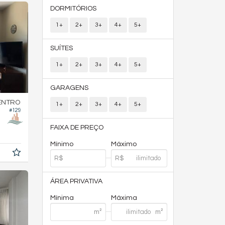
DORMITÓRIOS
1+
2+
3+
4+
5+
SUÍTES
1+
2+
3+
4+
5+
GARAGENS
ENTRO
1+
2+
3+
4+
5+
#129
FAIXA DE PREÇO
Mínimo
Máximo
ÁREA PRIVATIVA
Mínima
Máxima