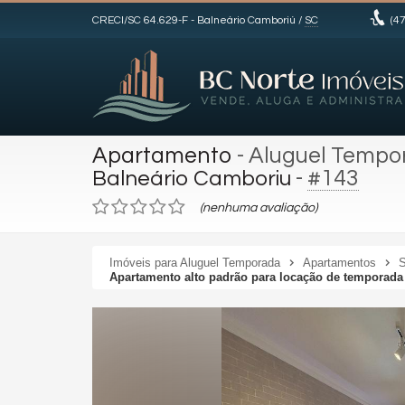
CRECI/SC 64.629-F
- Balneário Camboriú /
SC
(47
Apartamento
- Aluguel Tempo
-
#143
Balneário Camboriu
(nenhuma avaliação)
Imóveis para Aluguel Temporada
Apartamentos
S
Apartamento alto padrão para locação de temporad