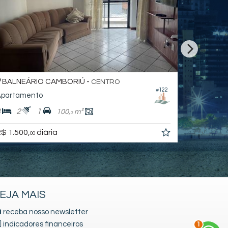
BALNEÁRIO CAMBORIÚ -
BALNEÁ
CENTRO
#122
partamento
Apartame
3
2
1
2
2
100,
m²
0
$ 1.500,
diária
R$ 1.600,
00
EJA MAIS
receba nosso newsletter
2
indicadores financeiros