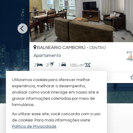
BALNEÁRIO CAMBORIÚ -
CENTRO
#12
#007
Apartamento
3
3
1
100,
m²
0
R$ 1.500,
diária
00
Utilizamos
cookies
para oferecer melhor
experiência, melhorar o desempenho,
analisar como você interage em nosso site e
gravar informações coletadas por meio de
formulários.
BC NORTE IMÓVEIS
Ao utilizar esse site, você concorda com o uso
de
cookies
. Para mais informações visite
Rua 1021, 46, sala 01
Política de Privacidade
.
Centro - 88338-900