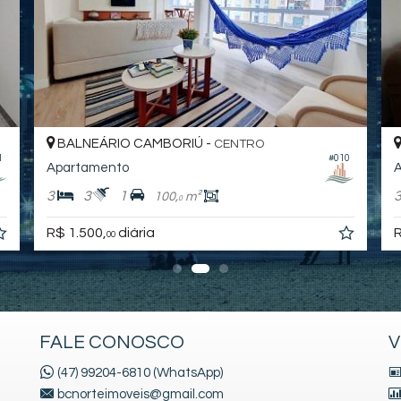
BALNEÁRIO CAMBORIÚ -
CENTRO
1
#010
Apartamento
A
3
3
1
100,
m²
0
R$ 1.500,
diária
R
00
FALE CONOSCO
V
(47) 99204-6810 (WhatsApp)
bcnorteimoveis@gmail.com