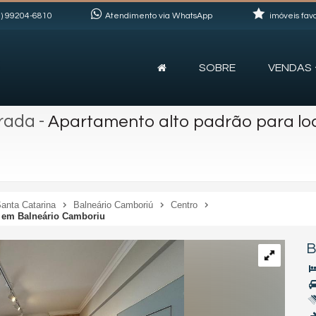
)
99204-6810
Atendimento via WhatsApp
imóveis favo
SOBRE
VENDAS
rada
-
Apartamento alto padrão para l
anta Catarina
Balneário Camboriú
Centro
a em Balneário Camboriu
B