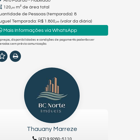
Alto Padrão - Mobiliado
120,
m² de área total
00
uantidade de Pessoas (temporada): 8
luguel Temporada:
R$ 1.800,
(valor da diária)
00
Mais Informações via WhatsApp
 preços, disponibilidades e condições de pagamento poderão ser
terados sem prévia comunicação.
Thauany Marreze
(47) 9.9260-5110