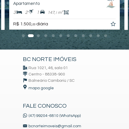
Apartamento
3
2
1
147,
m²
1
R$ 1.500,
diária
00
BC NORTE IMÓVEIS
Rua 1021, 46, sala 01
Centro - 88338-900
Balneário Camboriú /
SC
mapa google
FALE CONOSCO
(47) 99204-6810 (WhatsApp)
bcnorteimoveis@gmail.com