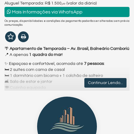
Aluguel Temporada:
R$ 1.500,
(valor da diária)
00
Mais Informações via WhatsApp
Os preços, disponibilidades e condições de pagamento poderão ser alterados sem prévia
comunicação.
🌴
Apartamento de Temporada – Av. Brasil, Balneário Camboriú
📍 A apenas
1 quadra do mar
!
✨ Espaçoso e confortável, acomoda até
7 pessoas
:
🛏️ 2 suítes com cama de casal
🛏️ 1 dormitório com bicama + 1 colchão de solteiro
🛋️ Sala de estar e jantar
Continuar Lendo...
🍽️ Cozinha equipada
🧺 Área de serviço
🚗 1 vaga de garagem privativa
➕ Possibilidade de alugar uma vaga extra no prédio (consultar
disponibilidade)
📆
Consulte valores conforme o período desejado.
Ideal para curtir momentos incríveis em família ou entre