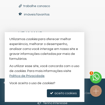
trabalhe conosco
imóveis favoritos
VEJA MAIS
Utilizamos
cookies
para oferecer melhor
receba nosso newsletter
experiência, melhorar o desempenho,
analisar como você interage em nosso site e
indicadores financeiros
gravar informações coletadas por meio de
cadastre seu imóvel
formulários.
Ao utilizar esse site, você concorda com o uso
mapa de imóveis
2
de
cookies
. Para mais informações visite
Política de Privacidade
.
©
2026
CRECI/SC 64.629-F
Política de Privacidade
Você aceita o uso de
cookies
?
aceito cookies
Site para imobiliárias
: Castel Digital
Tenho Interesse