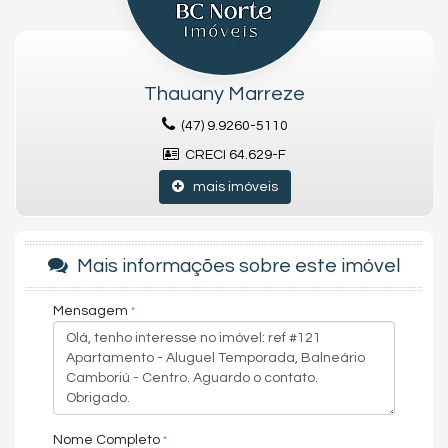
amigos, com conforto e excelente localização!
Características do Imóvel
Ar Condicionado
Thauany Marreze
Ventilador de Teto
Internet / WiFi
(47) 9.9260-5110
Andar Alto
CRECI 64.629-F
Vista Livre
Móveis Planejados
mais imóveis
Área de Serviço
Sala de Estar
Sala de Jantar
Cozinha
Mais informações sobre este imóvel
Sacada Integrada
Banheiro Social
Mensagem
Características do Empreendimento
Portaria 24h
Portão Eletrônico
Câmeras de Segurança
Elevador
Acessibilidade para PNE
Nome Completo